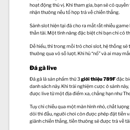
hoạt động thú vị. Khi tham gia, bạn sẽ có quyền
nhận thưởng nếu tổ hợp trả về chiến thắng.
Sảnh slot hiện tại đã cho ra mắt rất nhiều game
thần tài. Một tính năng đặc biệt chỉ bạn chỉ có 
Dễ hiểu, thì trong mỗi trò chơi slot, hệ thống sẽ
thưởng qua vô số lượt. Khi hũ “nổ” và ai may mắn
Đá gà live
Đá gà là sản phẩm thứ 3
giới thiệu 789F
đặc bi
danh sách này. Khi trải nghiệm cược ở sảnh này, 
được live từ một địa điểm xa, chẳng hạn như T
Tuy chỉ chiếu qua một màn hình nhỏ, chất lượng
dõi thi đấu, người chơi còn được phép đặt tiền
giành chiến thắng, tiền thưởng sẽ được trả về tà