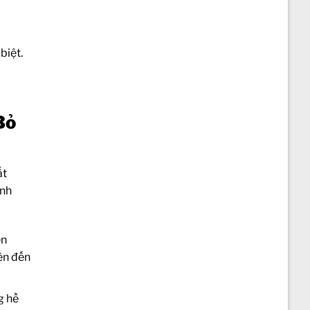
biệt.
Bỏ
ắt
ành
ền
lên đến
g hề