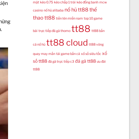
Qua
kiện
mặt
kèo 0.75
kèo chấp 1 trái
kèo đồng banh
mcw
nổ hũ tt88
thể
casino
nổ hũ alibaba
thao tt88
tiến lên miền nam
top 10 game
những
tt88
.
bài
trực tiếp đá gà thomo
tt88 bắn
tt88 cloud
cá nổ hũ
tt88 vòng
xổ
quay may mắn
tải game bắn cá
xổ số siêu tốc
số tt88
đá gà tt88
đá gà trực tiếp c3
ưu đãi
tt88