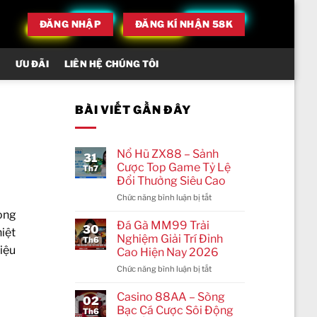
ĐĂNG NHẬP
ĐĂNG KÍ NHẬN 58K
P
ƯU ĐÃI
LIÊN HỆ CHÚNG TÔI
BÀI VIẾT GẦN ĐÂY
Nổ Hũ ZX88 – Sảnh
31
Cược Top Game Tỷ Lệ
Th7
Đổi Thưởng Siêu Cao
ở
Chức năng bình luận bị tắt
Nổ
rong
Hũ
Đá Gà MM99 Trải
30
iệt
ZX88
Nghiệm Giải Trí Đỉnh
Th6
–
iệu
Cao Hiện Nay 2026
Sảnh
ở
Chức năng bình luận bị tắt
Cược
Đá
Top
Gà
Game
Casino 88AA – Sòng
02
MM99
Tỷ
Bạc Cá Cược Sôi Động
Th6
Trải
Lệ