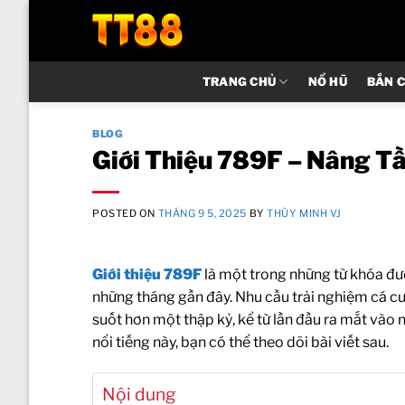
Skip
to
content
TRANG CHỦ
NỔ HŨ
BẮN 
BLOG
Giới Thiệu 789F – Nâng T
POSTED ON
THÁNG 9 5, 2025
BY
THÙY MINH VJ
Giới thiệu 789F
là một trong những từ khóa đượ
những tháng gần đây. Nhu cầu trải nghiệm cá cượ
suốt hơn một thập kỷ, kể từ lần đầu ra mắt vào
nổi tiếng này, bạn có thể theo dõi bài viết sau.
Nội dung