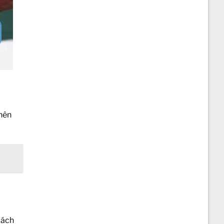
 nên
cách