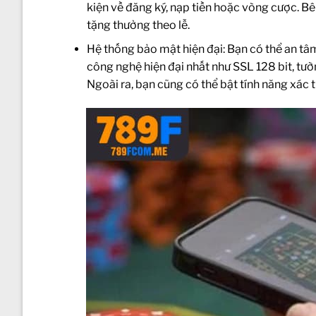
kiện về đăng ký, nạp tiền hoặc vòng cược. Bê
tặng thưởng theo lễ.
Hệ thống bảo mật hiện đại: Bạn có thể an tâm
công nghệ hiện đại nhất như SSL 128 bit, tườ
Ngoài ra, bạn cũng có thể bật tính năng xác