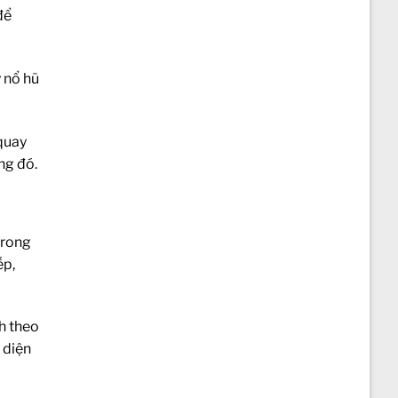
để
y nổ hũ
 quay
ng đó.
trong
ếp,
h theo
 diện