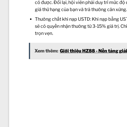
có được. Đổi lại, hội viên phải duy trì mức đ
giá thứ hạng của bạn và trả thưởng cân xứng.
Thưởng chất khi nạp USTD: Khi nạp bằng UST
sẽ có quyền nhận thưởng từ 3-15% giá trị. Ch
trọn vẹn.
Xem thêm:
Giới thiệu HZ88 - Nền tảng giả