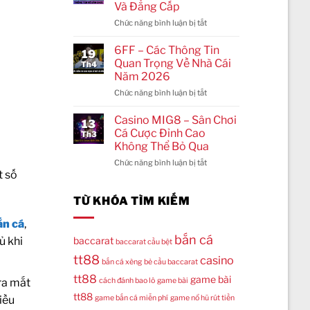
Và Đẳng Cấp
Nghiệm
Đổi
ở
Chức năng bình luận bị tắt
Giải
Thưởng
Casino
Trí
Siêu
88AA
Đỉnh
Cao
6FF – Các Thông Tin
19
–
Cao
Quan Trọng Về Nhà Cái
Th4
Sòng
Hiện
Năm 2026
Bạc
Nay
ở
Chức năng bình luận bị tắt
Cá
2026
6FF
Cược
–
Sôi
Casino MIG8 – Sân Chơi
13
Các
Động
Cá Cược Đỉnh Cao
Th3
Thông
Và
Không Thể Bỏ Qua
Tin
Đẳng
ở
Chức năng bình luận bị tắt
Quan
Cấp
t số
Casino
Trọng
MIG8
Về
–
Nhà
TỪ KHÓA TÌM KIẾM
Sân
Cái
Chơi
Năm
ắn cá
,
Cá
2026
bắn cá
ủ khi
baccarat
baccarat cầu bệt
Cược
Đỉnh
tt88
casino
bắn cá xèng
bẻ cầu baccarat
Cao
tt88
game bài
Không
ra mắt
cách đánh bao lô
game bài
Thể
tt88
iều
game bắn cá miễn phí
game nổ hũ rút tiền
Bỏ