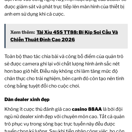
được giám sát và phát trực tiếp lên màn hình của thiết bị
anh em sử dụng khi cá cược.
Xem thêm:
Tài Xỉu 45S TT88: Bí Kíp Soi Cầu Và
Chiến Thuật Đỉnh Cao 2026
Toàn bộ thao tác chia bài và công bố điểm của quản trò
sẽ được camera ghi lại với chất lượng hình ảnh sắc nét
hơn bao giờ hết. Điều này không chỉ làm tăng mức độ
chân thực cho trải nghiệm, bên cạnh đó còn tạo nên tính
công bằng tuyệt đối cho cuộc chơi.
Dàn dealer xinh đẹp
Không ít cược thủ đánh giá cao
casino 88AA
là bởi đội
ngũ nữ dealer xinh đẹp với chuyên môn cao. Tất cả quản
trò phục vụ trong sòng bạc trực tuyến này đều được
tuyển chọn kỹ lưỡng. Sau khi tiếp nhận công việc, họ còn