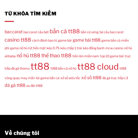
Casino
Quan
Đẳng
MIG8
Trọng
Cấp
–
TỪ KHÓA TÌM KIẾM
Về
Sân
Nhà
Chơi
Cái
Cá
Năm
bắn cá tt88
baccarat
baccarat cầu bệt
bắn cá xèng
bẻ cầu baccarat
Cược
2026
Đỉnh
casino tt88
game bài tt88
cách đánh bao lô
game bài
game bắn cá miễn
Cao
phí
game nổ hũ rút tiền mặt
kèo 0.75
kèo chấp 1 trái
kèo đồng banh
mcw casino
nổ hũ
Không
Thể
nổ hũ tt88
thể thao tt88
alibaba
tiến lên miền nam
top 10 game bài
trực
Bỏ
tt88
tt88 cloud
Qua
tiếp đá gà thomo
tt88 bắn cá nổ hũ
tt88
xổ số tt88
vòng quay may mắn
tải game bắn cá
xổ số siêu tốc
đá gà trực tiếp c3
đá gà tt88
ưu đãi tt88
Về chúng tôi