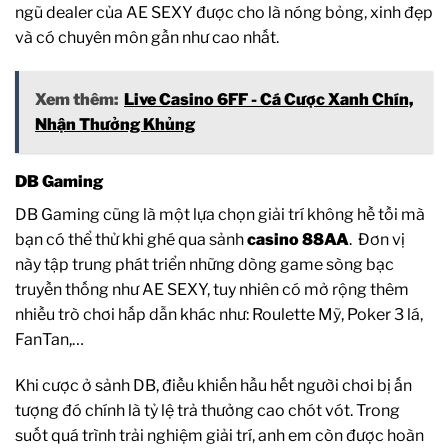
ngũ dealer của AE SEXY được cho là nóng bỏng, xinh đẹp
và có chuyên môn gần như cao nhất.
Xem thêm:
Live Casino 6FF - Cá Cược Xanh Chín,
Nhận Thưởng Khủng
DB Gaming
DB Gaming cũng là một lựa chọn giải trí không hề tồi mà
bạn có thể thử khi ghé qua sảnh
casino 88AA
. Đơn vị
này tập trung phát triển những dòng game sòng bạc
truyền thống như AE SEXY, tuy nhiên có mở rộng thêm
nhiều trò chơi hấp dẫn khác như: Roulette Mỹ, Poker 3 lá,
FanTan,…
Khi cược ở sảnh DB, điều khiến hầu hết người chơi bị ấn
tượng đó chính là tỷ lệ trả thưởng cao chót vót. Trong
suốt quá trình trải nghiệm giải trí, anh em còn được hoàn