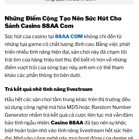
Những Điểm Cộng Tạo Nên Sức Hút Cho
Sảnh Casino 88AA Com
Sức hút của casino tại
88AA COM
không chỉ đến từ
những tựa game có chất lượng đỉnh cao. Bằng việc phát
triển nhiều tính năng hiện đại, sân chơi này đã chạm tới
trái tim của hàng triệu bet thủ. Để biết rõ hơn về những
điểm vượt trội của sòng bạc này, anh em có thể tham
khảo các phần thông tin bên dưới.
Trả kết quả nhờ tính năng livestream
Hầu hết các sân chơi tầm trung khác trên thị trường đều
sử dụng công nghệ mã hóa MD5 hoặc Random Number
Generator nhằm trả kết quả cá cược liên tục mà vẫn đảm
bảo tính ngẫu nhiên.
Casino 88AA
đã tạo nên sự khác
biệt hoàn toàn nhờ vào tính năng livestream hết sức hiện
đại. Nhờ vào công nghệ này, mọi hoạt động của dealer sẽ