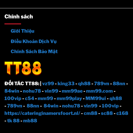
Chính sách
Giới Thiệu
Điều Khoản Dịch Vụ
Chính Sách Bảo Mật
ĐỐI TÁC TT88: |
vz99
-
king33
-
qh88
-
789vn
-
88nn
-
84win
-
nohu78
-
vin99
-
mm99ae
-
mm99.com
-
100vip
-
c54
-
mm99
-
mm99play
-
MM99ui
-
qh88
-
789vn
-
88nn
-
84win
-
nohu78
-
vin99
-
100vip
-
https://cateringinamersfoort.nl/
-
cm88
-
sc88
-
c168
-
tk 88
-
mb88