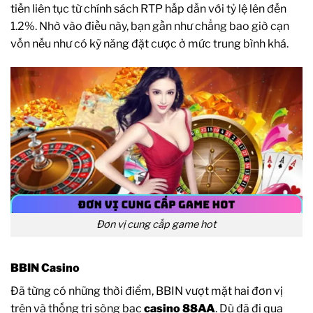
tiền liên tục từ chính sách RTP hấp dẫn với tỷ lệ lên đến
1.2%. Nhờ vào điều này, bạn gần như chẳng bao giờ cạn
vốn nếu như có kỹ năng đặt cược ở mức trung bình khá.
Đơn vị cung cấp game hot
BBIN Casino
Đã từng có những thời điểm, BBIN vượt mặt hai đơn vị
trên và thống trị sòng bạc
casino 88AA
. Dù đã đi qua