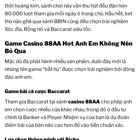
thời hoàng kim, sảnh chơi này vẫn thu hút đều đặn hơn
80.000 lượt tham gia mỗi ngày ở trang chủ. Hầu hết, bet
thủ nào ghé qua sảnh BBIN cũng đều chọn trải nghiệm
Xóc đĩa, Rồng hổ và Baccarat siêu tốc.
Game Casino 88AA Hot Anh Em Không Nên
Bỏ Qua
Mặc dù đã phát hành nhiều sản phẩm, dưới đây mới là
những tên game “bất hủ” được chọn trải nghiệm bởi đông
đảo anh em.
Game bài cá cược Baccarat
Tham gia Baccarat tại sảnh
casino 88AA
cho phép anh
em chọn cược nhiều cửa khác nhau, trong đó ô đầu tư
chính là Banker và Player. Nhiệm vụ của bạn là dự đoán
điểm bài của bên nào cao hơn để vào tiền chuẩn xác.
Lựa chọn thông minh với Sicbo