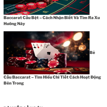
Baccarat Cầu Bệt – Cách Nhận Biết Và Tìm Ra Xu
Hướng Này
Bẻ
Cầu Baccarat – Tìm Hiểu Chi Tiết Cách Hoạt Động
Bên Trong